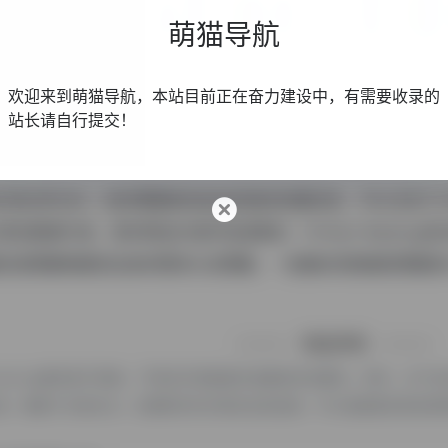
萌猫导航
欢迎来到萌猫导航，本站目前正在奋力建设中，有需要收录的
站长请自行提交！
g浏览人数已经达到389，如你需要查询该站的相关权重信息，可以点击"
5
站数据为准，更多网站价值评估因素如：FinTech Ranki
是需要根据您自身的需求以及需要，一些确切的数据则需要找FinTe
特别声明
 Ranking都来源于网络，不保证外部链接的准确性和完整性，同时，对于该外
的内容，都属于合规合法，后期网页的内容如出现违规，可以直接联系网站