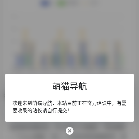
萌猫导航
数据评估
欢迎来到萌猫导航，本站目前正在奋力建设中，有需
要收录的站长请自行提交！
NameCheap浏览人数已经达到412，如你需要查询该
站的相关权重信息，可以点击"
5118数据
""
爱站数据
""
Chinaz数据
"进入；以目前的网站数据参考，建