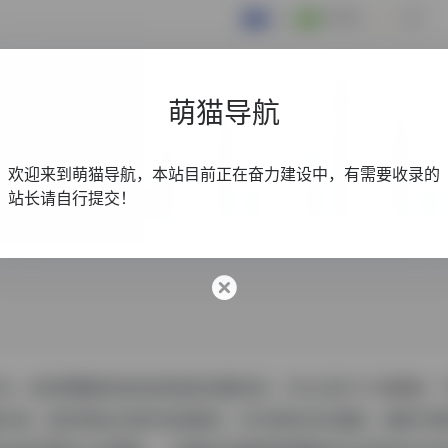
萌猫导航
欢迎来到萌猫导航，本站目前正在奋力建设中，有需要收录的
站长请自行提交！
09，如你需要查询该站的相关权重信息，可以点击"
5118数据
"
为准，更多网站价值评估因素如：任天堂的访问速度、搜索引擎