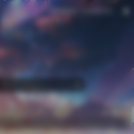
人若伤感潜回忆，花如红雨泛流年。
区
生活
自助收录