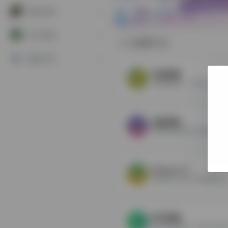
海外世界
学习充电
直播平台
资源干货
百度直播
战旗直播
Afreeca TV
快手直播