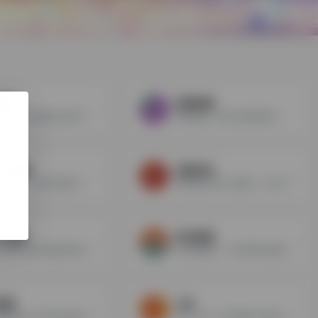
直播
迅雷直播
酷狗直播是一款直播互动软件，用户可以通过该平台与朋友一起唱歌、聊天、做游戏等，同时还可以观看各种才艺表演和娱乐内容。
迅雷直播，提供主播的歌曲、综艺、视频、粉丝吧、聊天交友
CC直播
企鹅体育
网易CC直播 - 大型游戏娱乐直播平台
免费看高清NBA直播、NFL橄榄球直播、足球直播、台球直播、CBA、欧冠意甲西甲直播同时还有国家健美冠军直播健身教你减肥练出好身材，更有高颜值美女主播解说体育赛事。
un直播
抖音直播
AcFun是国内首家弹幕视频网站，这里有全网独家动漫新番，友好的弹幕氛围，有趣的UP主，好玩有科技感的虚拟偶像，年轻人都在用。
抖音直播是一个提供精彩直播内容的网络平台，海量主播正在抖音与你分享，你可以在抖音直播搜索热门直播，或者浏览音乐、美食、娱乐、游戏等多种分类的直播内容。
直播
斗鱼
虎牙直播是致力于技术驱动娱乐的弹幕式互动直播平台
斗鱼- 每个人的直播平台提供高清、快捷、流畅的视频直播和游戏赛事直播服务