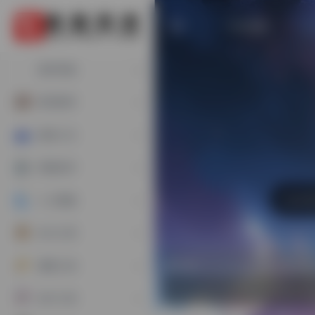
今日热榜
进阶导航
影音视听
游戏人生
闲庭信步
人工智能
办公工具
热门
搜索工具
设计工具