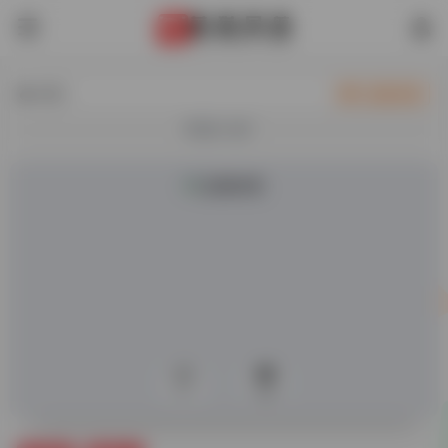
热门
自助收录
欢迎入驻！
0
363