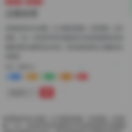
影音视听
直播平台
企鹅体育
免费看高清NBA直播、NFL橄榄球直播、足球直播、台球
直播、CBA、欧冠意甲西甲直播同时还有国家健美冠军直
播健身教你减肥练出好身材，更有高颜值美女主播解说体
育赛事。
标签：
直播平台
3
4-
3+
0
2
链接直达
免费看高清NBA直播、NFL橄榄球直播、足球直播、台球直
播、CBA、欧冠意甲西甲直播同时还有国家健美冠军直播健