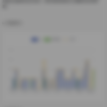
身教你减肥练出好身材，更有高颜值美女主播解说体育赛
事。
数据统计