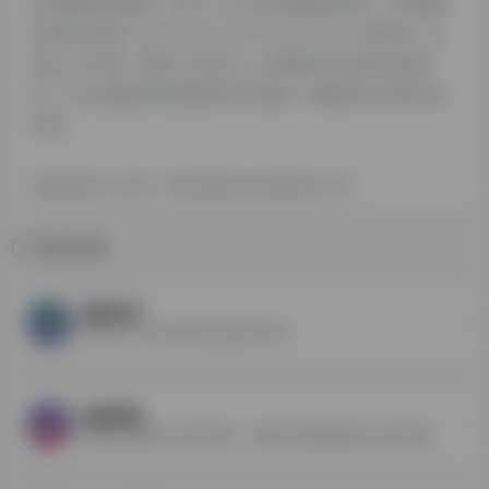
的准确性和完整性，同时，对于该外部链接的指向，不由萌猫
导航实际控制，在2024 年 4 月 30 日 下午10:44收录时，该
网页上的内容，都属于合规合法，后期网页的内容如出现违
规，可以直接联系网站管理员进行删除，萌猫导航不承担任何
责任。
萌猫导航致力于优质、实用的网络站点资源收集与分享！
相关导航
直播中国
美丽中国，在线实时看全国城市景色
战旗直播
战旗游戏直播平台提供高清、流畅的视频直播和电子竞技游戏直播。包括三国杀直播、LOL英雄联盟直播、炉石传说直播、dota2直播等各类热门游戏赛事。战旗直播为您提供全新的游戏视觉与听觉体验。