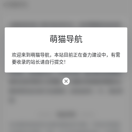
数据评估
企鹅体育浏览人数已经达到363，如你需要查询该站的
相关权重信息，可以点击"
5118数据
""
爱站数据
萌猫导航
""
Chinaz数据
"进入；以目前的网站数据参考，建
议大家请以爱站数据为准，更多网站价值评估因素如：
欢迎来到萌猫导航，本站目前正在奋力建设中，有需
要收录的站长请自行提交！
企鹅体育的访问速度、搜索引擎收录以及索引量、用户
体验等；当然要评估一个站的价值，最主要还是需要根
据您自身的需求以及需要，一些确切的数据则需要找企
鹅体育的站长进行洽谈提供。如该站的IP、PV、跳出率
等！
特别声明
本站萌猫导航提供的企鹅体育都来源于网络，不保证外部链接