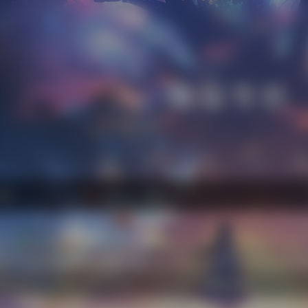
萌猫导航
站内
常用
搜索
工具
社
欢迎入驻！