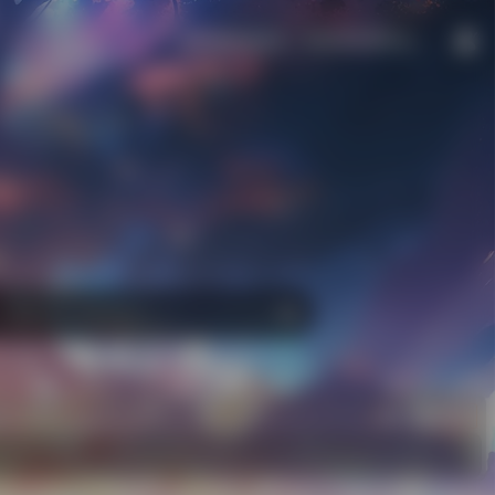
风声细碎烛影乱，相思浓时情转淡。
区
生活
自助收录