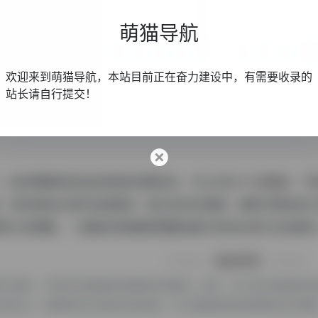
萌猫导航
欢迎来到萌猫导航，本站目前正在奋力建设中，有需要收录的
站长请自行提交！
7，如你需要查询该站的相关权重信息，可以点击"
5118数据
""
，更多网站价值评估因素如：墨刀的访问速度、搜索引擎收录以
求以及需要，一些确切的数据则需要找墨刀的站长进行洽谈提供。
特别声明
网络，不保证外部链接的准确性和完整性，同时，对于该外部链接的指向，不由
合规合法，后期网页的内容如出现违规，可以直接联系网站管理员进行删