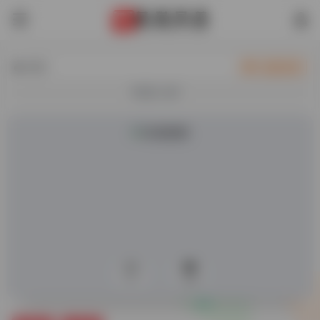
热门
自助收录
欢迎入驻！
0
418