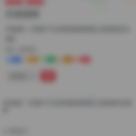
影音视听
会员影视
乐视视频
乐视视频 - 乐视旗下专业的影视剧视频网站_高清视频在线
观看
标签：
会员影视
5+
7-
5+
0
3+
链接直达
乐视视频 - 乐视旗下专业的影视剧视频网站_高清视频在线观
看
数据统计