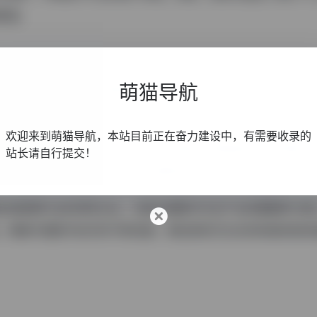
意度。
萌猫导航
频平台，在数字娱乐领域发挥着重要的作用。通过丰富多样的内
字娱乐产业的发展。
欢迎来到萌猫导航，本站目前正在奋力建设中，有需要收录的
步和用户需求的不断变化，爱奇艺将继续保持敏锐的市场洞察力
站长请自行提交！
加大对原创内容的投资，推动中国影视产业的创新发展，助力中
在线视频行业的领军企业，也是中国数字文化产业的重要参与者
。随着中国数字经济的不断发展，相信爱奇艺在未来将继续保持