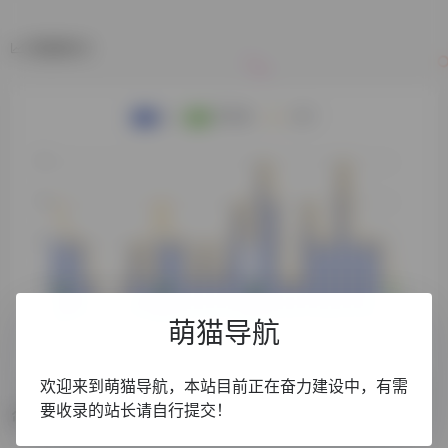
数据统计
萌猫导航
欢迎来到萌猫导航，本站目前正在奋力建设中，有需
要收录的站长请自行提交！
数据评估