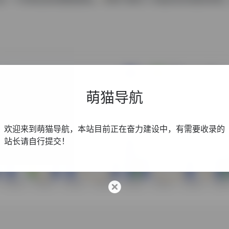
萌猫导航
欢迎来到萌猫导航，本站目前正在奋力建设中，有需要收录的
站长请自行提交！