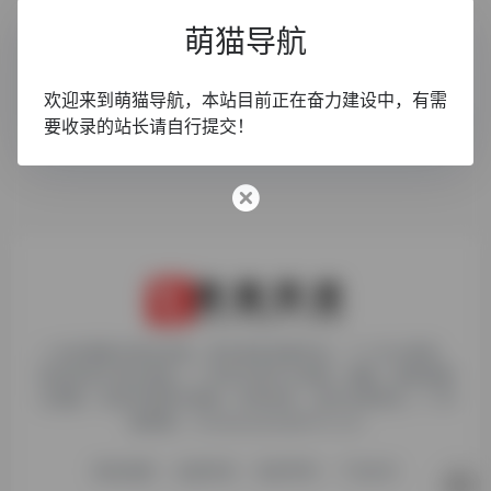
世界，您好！
萌猫导航
欢迎来到萌猫导航，本站目前正在奋力建设中，有需
未分类
2年前 (2024)
要收录的站长请自行提交！
1. 本站博客内容及资源，原作者享有著作权，个人可以使用，
但请勿用于商业用途。2. 所有文章可以转载、摘编、复制或建
立镜像，但请注明原文链接。如有违反，追究法律责任。3. 举
报邮箱：chudaiyaojun@163.com
网站地图
友链申请
免责声明
广告合作