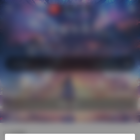
萌猫导航
站内
常用
搜索
工具
社区
生活
热门
自助收录
欢迎入驻！
电视剧