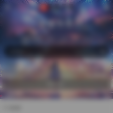
萌猫导航
站内
常用
搜索
工具
社区
生活
热门
自助收录
欢迎入驻！
短视频