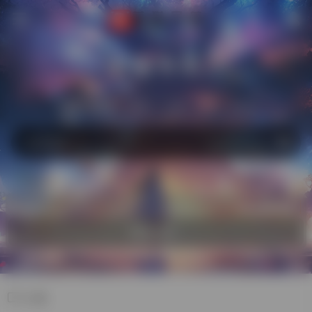
萌猫导航
站内
常用
搜索
工具
社区
生活
热门
自助收录
欢迎入驻！
小说