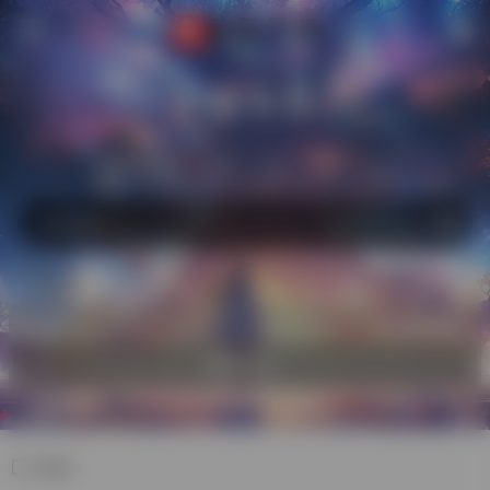
萌猫导航
站内
常用
搜索
工具
社区
生活
热门
自助收录
欢迎入驻！
资讯