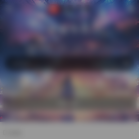
萌猫导航
站内
常用
搜索
工具
社区
生活
热门
自助收录
欢迎入驻！
ACG