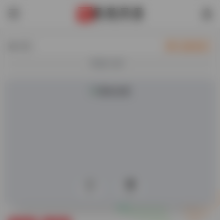
热门
自助收录
欢迎入驻！
0
417