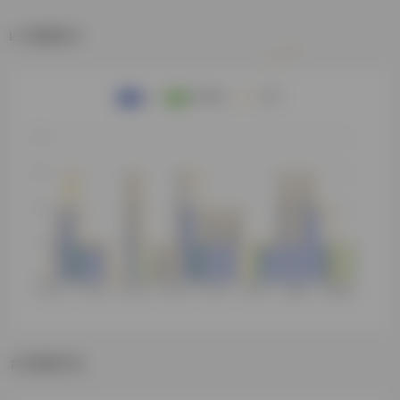
数据统计
数据评估