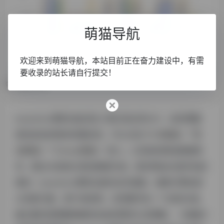
萌猫导航
欢迎来到萌猫导航，本站目前正在奋力建设中，有需
要收录的站长请自行提交！
数据评估
boardmix博思白板浏览人数已经达到347，如你需要
查询该站的相关权重信息，可以点击"
5118数据
""
爱
站数据
""
Chinaz数据
"进入；以目前的网站数据参
考，建议大家请以爱站数据为准，更多网站价值评估因
素如：boardmix博思白板的访问速度、搜索引擎收录
以及索引量、用户体验等；当然要评估一个站的价值，
最主要还是需要根据您自身的需求以及需要，一些确切