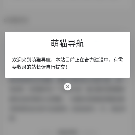
数据评估
腾讯新闻浏览人数已经达到349，如你需要查询该站的
萌猫导航
相关权重信息，可以点击"
5118数据
""
爱站数据
欢迎来到萌猫导航，本站目前正在奋力建设中，有需
""
Chinaz数据
"进入；以目前的网站数据参考，建
要收录的站长请自行提交！
议大家请以爱站数据为准，更多网站价值评估因素如：
腾讯新闻的访问速度、搜索引擎收录以及索引量、用户
体验等；当然要评估一个站的价值，最主要还是需要根
据您自身的需求以及需要，一些确切的数据则需要找腾
讯新闻的站长进行洽谈提供。如该站的IP、PV、跳出率
等！
特别声明