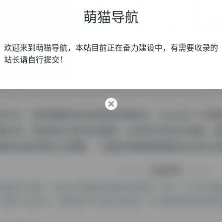
萌猫导航
欢迎来到萌猫导航，本站目前正在奋力建设中，有需要收录的
站长请自行提交！
到339，如你需要查询该站的相关权重信息，可以点击"
5118数
据为准，更多网站价值评估因素如：证件照大师的访问速度、搜
据您自身的需求以及需要，一些确切的数据则需要找证件照大师的
特别声明
来源于网络，不保证外部链接的准确性和完整性，同时，对于该外部链接的指
容，都属于合规合法，后期网页的内容如出现违规，可以直接联系网站管理