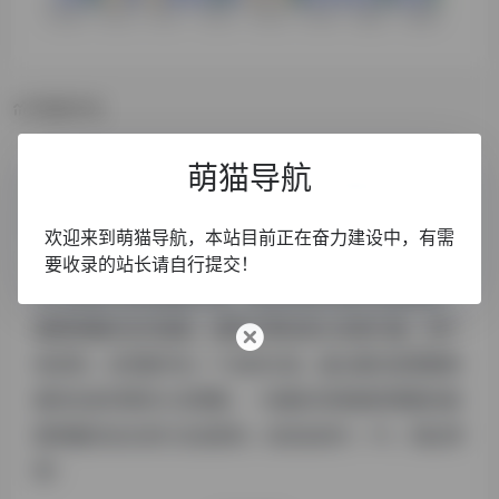
数据评估
萌猫导航
搜图神器浏览人数已经达到363，如你需要查询该站的
相关权重信息，可以点击"
5118数据
""
爱站数据
欢迎来到萌猫导航，本站目前正在奋力建设中，有需
""
Chinaz数据
"进入；以目前的网站数据参考，建
要收录的站长请自行提交！
议大家请以爱站数据为准，更多网站价值评估因素如：
搜图神器的访问速度、搜索引擎收录以及索引量、用户
体验等；当然要评估一个站的价值，最主要还是需要根
据您自身的需求以及需要，一些确切的数据则需要找搜
图神器的站长进行洽谈提供。如该站的IP、PV、跳出率
等！