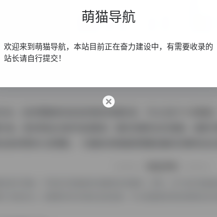
萌猫导航
欢迎来到萌猫导航，本站目前正在奋力建设中，有需要收录的
站长请自行提交！
388，如你需要查询该站的相关权重信息，可以点击"
5118数据
为准，更多网站价值评估因素如：趣词词典的访问速度、搜索引
自身的需求以及需要，一些确切的数据则需要找趣词词典的站长进
特别声明
源于网络，不保证外部链接的准确性和完整性，同时，对于该外部链接的指向，不
属于合规合法，后期网页的内容如出现违规，可以直接联系网站管理员进