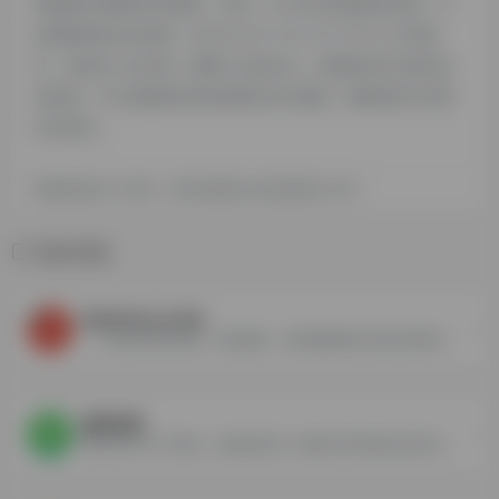
部链接的准确性和完整性，同时，对于该外部链接的指向，不
由萌猫导航实际控制，在2024 年 5 月 4 日 下午12:32收录
时，该网页上的内容，都属于合规合法，后期网页的内容如出
现违规，可以直接联系网站管理员进行删除，萌猫导航不承担
任何责任。
萌猫导航致力于优质、实用的网络站点资源收集与分享！
相关导航
MODYOLO.COM
一个提供游戏修改版、游戏辅助、游戏破解版等内容的免费网站，总部位于美国。
我的世界
我的世界中文下载站，是由国内第一批我的世界游戏玩家自发成立的Minecraft中文游戏资源共享社区，提供丰富的游戏资讯,我的世界Mod,我的世界材质包,我的世界地图,我的世界手机版等各种资源分享,服务于国内MC玩家，致力于成为最具传播力和互动性的我的世界游戏内容交流平台,希望能为MC社区发展多做点贡献。