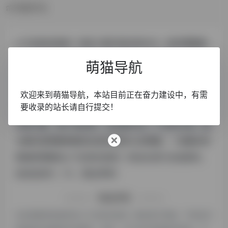
数据评估
u77总有好游戏！浏览人数已经达到403，如你需要查
询该站的相关权重信息，可以点击"
5118数据
""
爱站
萌猫导航
数据
""
Chinaz数据
"进入；以目前的网站数据参
考，建议大家请以爱站数据为准，更多网站价值评估因
欢迎来到萌猫导航，本站目前正在奋力建设中，有需
要收录的站长请自行提交！
素如：u77总有好游戏！的访问速度、搜索引擎收录以
及索引量、用户体验等；当然要评估一个站的价值，最
主要还是需要根据您自身的需求以及需要，一些确切的
数据则需要找u77总有好游戏！的站长进行洽谈提供。
如该站的IP、PV、跳出率等！
特别声明
本站萌猫导航提供的u77总有好游戏！都来源于网络，不保证外