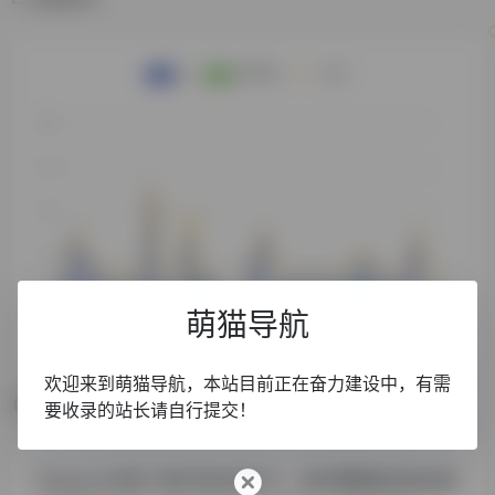
萌猫导航
欢迎来到萌猫导航，本站目前正在奋力建设中，有需
数据评估
要收录的站长请自行提交！
Telegram浏览人数已经达到501，如你需要查询该站的