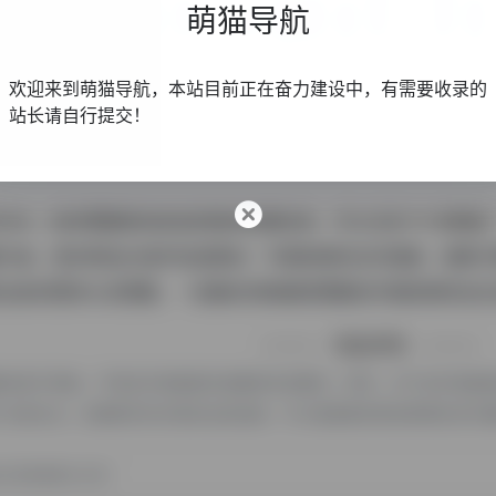
萌猫导航
欢迎来到萌猫导航，本站目前正在奋力建设中，有需要收录的
站长请自行提交！
380，如你需要查询该站的相关权重信息，可以点击"
5118数据
为准，更多网站价值评估因素如：中国知网的访问速度、搜索引
自身的需求以及需要，一些确切的数据则需要找中国知网的站长进
特别声明
源于网络，不保证外部链接的准确性和完整性，同时，对于该外部链接的指向，不
于合规合法，后期网页的内容如出现违规，可以直接联系网站管理员进行
点资源收集与分享！