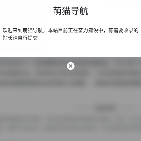
萌猫导航
欢迎来到萌猫导航，本站目前正在奋力建设中，有需要收录的
站长请自行提交！
已经达到513，如你需要查询该站的相关权重信息，可以点击"
5
爱站数据为准，更多网站价值评估因素如：艾泽拉斯国家地理的
要还是需要根据您自身的需求以及需要，一些确切的数据则需要
特别声明
地理都来源于网络，不保证外部链接的准确性和完整性，同时，对于该外部链
的内容，都属于合规合法，后期网页的内容如出现违规，可以直接联系网站