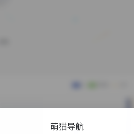
PN
萌猫导航