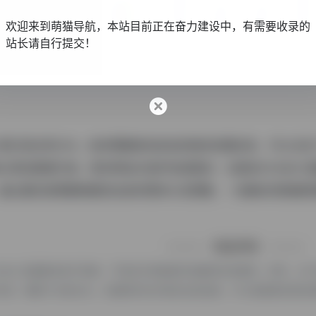
欢迎来到萌猫导航，本站目前正在奋力建设中，有需要收录的
站长请自行提交！
人数已经达到259，如你需要查询该站的相关权重信息，可以点击
以爱站数据为准，更多网站价值评估因素如：注册送20G永久
最主要还是需要根据您自身的需求以及需要，一些确切的数据则
特别声明
永久流量都来源于网络，不保证外部链接的准确性和完整性，同时，对于该外部
的内容，都属于合规合法，后期网页的内容如出现违规，可以直接联系网站