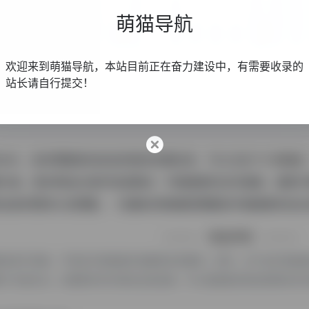
萌猫导航
欢迎来到萌猫导航，本站目前正在奋力建设中，有需要收录的
站长请自行提交！
485，如你需要查询该站的相关权重信息，可以点击"
5118数据
为准，更多网站价值评估因素如：中国搜索的访问速度、搜索引
自身的需求以及需要，一些确切的数据则需要找中国搜索的站长进
特别声明
源于网络，不保证外部链接的准确性和完整性，同时，对于该外部链接的指向，不
属于合规合法，后期网页的内容如出现违规，可以直接联系网站管理员进