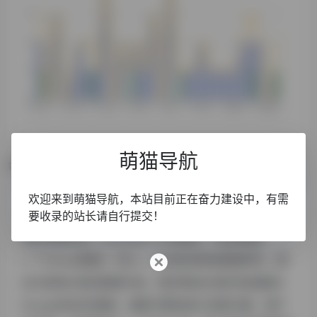
萌猫导航
数据评估
欢迎来到萌猫导航，本站目前正在奋力建设中，有需
Google浏览人数已经达到632，如你需要查询该站的
要收录的站长请自行提交！
相关权重信息，可以点击"
5118数据
""
爱站数据
""
Chinaz数据
"进入；以目前的网站数据参考，建
议大家请以爱站数据为准，更多网站价值评估因素如：
Google的访问速度、搜索引擎收录以及索引量、用户