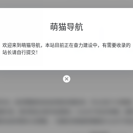
萌猫导航
欢迎来到萌猫导航，本站目前正在奋力建设中，有需要收录的
站长请自行提交！
达到586，如你需要查询该站的相关权重信息，可以点击"
5118数据
据为准，更多网站价值评估因素如：ChatGPT的访问速度、
您自身的需求以及需要，一些确切的数据则需要找ChatGPT的站