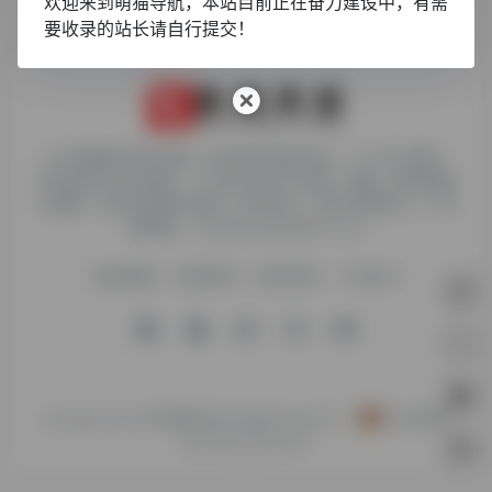
欢迎来到萌猫导航，本站目前正在奋力建设中，有需
要收录的站长请自行提交！
1. 本站博客内容及资源，原作者享有著作权，个人可以使用，
但请勿用于商业用途。2. 所有文章可以转载、摘编、复制或建
立镜像，但请注明原文链接。如有违反，追究法律责任。3. 举
报邮箱：chudaiyaojun@163.com
网站地图
友链申请
免责声明
广告合作
Copyright © 2026
萌猫导航
渝ICP备18016347号-3
渝公网安备
50010302503421号