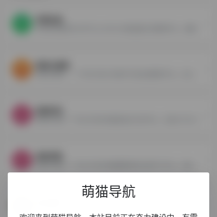
学堂在线
学堂在线是清华大学于2013年10月发起建立的慕课平台，是教育部在线教育研究中心的研究交流和成果应用平台，是国家2016年首批双创示范基地项目，是中国高等教育学会产教融合研究分会副秘书长单位，也是联合国教科文组织（UNESCO）国际工程教育中心（ICEE）的在线教育平台。
网易云课堂
网易云课堂，一个专注于成人终身学习的在线教育平台。立足于实用性的要求, 与优质的教育内容创作者一起，为您提供全面、有效的在线学习内容。
极客时间
极客时间是一个专注于技术领域的知识分享平台，它致力于为IT行业的专业人士和编程爱好者提供高质量的内容和服务。
极客学院
极客学院是一个专注于技术和编程教育的在线学习平台，它致力于为全球的编程爱好者和专业人士提供高质量的教育资源和学习体验。
萌猫导航
回车课堂
回车课堂，一个免费学编程的地方。