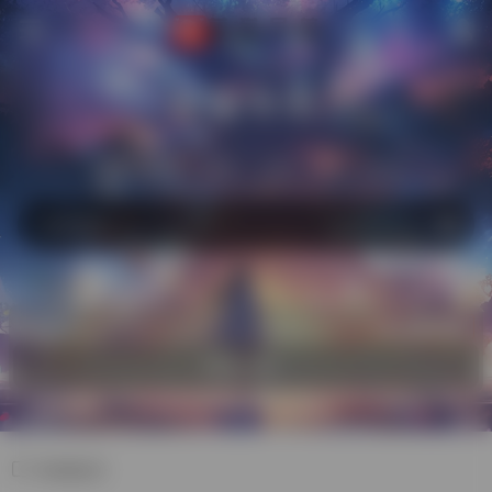
萌猫导航
站内
常用
搜索
工具
社区
生活
热门
自助收录
欢迎入驻！
在线设计