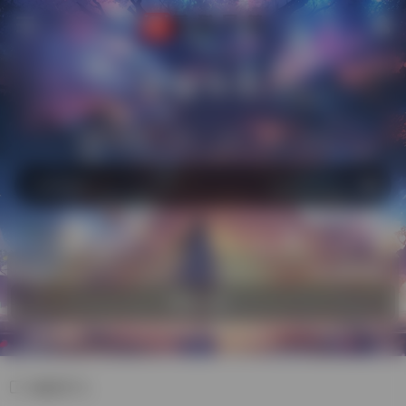
萌猫导航
站内
常用
搜索
工具
社区
生活
热门
自助收录
欢迎入驻！
编程学习