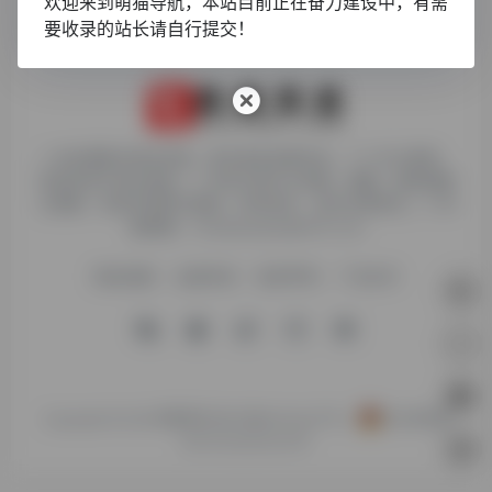
欢迎来到萌猫导航，本站目前正在奋力建设中，有需
要收录的站长请自行提交！
1. 本站博客内容及资源，原作者享有著作权，个人可以使用，
但请勿用于商业用途。2. 所有文章可以转载、摘编、复制或建
立镜像，但请注明原文链接。如有违反，追究法律责任。3. 举
报邮箱：chudaiyaojun@163.com
网站地图
友链申请
免责声明
广告合作
Copyright © 2026
萌猫导航
渝ICP备18016347号-3
渝公网安备
50010302503421号